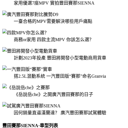
家用優選7座MPV 實拍豐田賽那SIENNA
一臺合格的MPV需要解決哪些用戶痛點
商務or家用 四款主流MPV 你該怎么選？
計劃2023年投產 豐田將開發小型電動商用貨車
搭2.5L混動系統 一汽豐田版“賽那”命名Granvia
《岳說岳che》之開廣汽豐田賽那的日子
因何銷量直逼漢蘭達？ 廣汽豐田賽那試駕體驗
豐田賽那SIENNA·車型列表