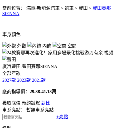
當前位置：
滿電-新能源汽車
>
選車
>
豐田
>
豐田賽那
SIENNA
車身顏色
外觀
內飾
空間
視頻
廣汽豐田-豐田賽那SIENNA
全部年款
2027款
2023款
2021款
廠商指導價：
29.88-41.18萬
獲取底價
預約試駕
對比
車系亮點：
暫無車系亮點
+亮點