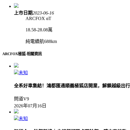
上市日期
2023-06-16
ARCFOX αT
18.58-28.08萬
純電續航688km
ARCFOX極狐·相關資訊
未知
全系好車集結！鴻都匯通順義極狐店開業，解鎖越級出行
問道V9
2026年07月16日
未知