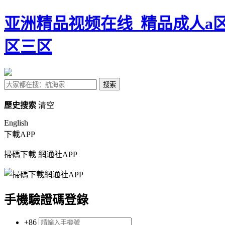
亚洲精品视频在线_精品成人a区
区三区
搜索
歷史搜索
清空
English
下載APP
掃碼下載
網通社APP
手機驗證碼登錄
+86