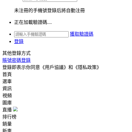
未注冊的手機號登錄后將自動注冊
正在加載驗證碼....
獲取驗證碼
登錄
其他登錄方式
賬號密碼登錄
登錄即表示你同意
《用戶協議》
和
《隱私政策》
首頁
選車
資訊
視頻
圖庫
直播
排行榜
銷量
新車