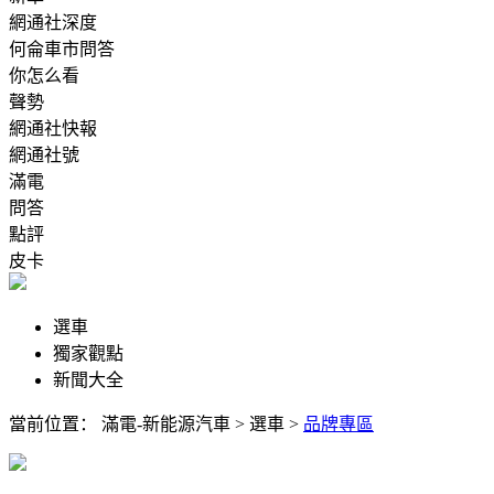
網通社深度
何侖車市問答
你怎么看
聲勢
網通社快報
網通社號
滿電
問答
點評
皮卡
選車
獨家觀點
新聞大全
當前位置：
滿電-新能源汽車
>
選車
>
品牌專區