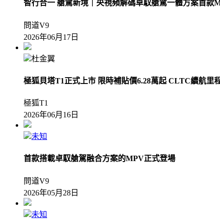
智行合一 艙駕新境｜央視頻解碼卓馭艙駕一體方案首款M
問道V9
2026年06月17日
杜金翼
極狐貝塔T1正式上市 限時補貼價6.28萬起 CLTC續航里程
極狐T1
2026年06月16日
未知
首款搭載卓馭艙駕融合方案的MPV正式登場
問道V9
2026年05月28日
未知