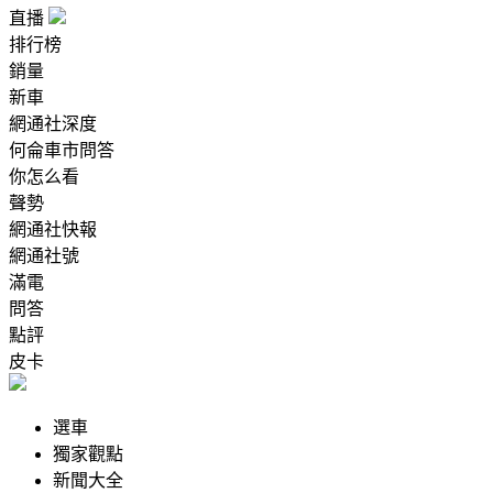
直播
排行榜
銷量
新車
網通社深度
何侖車市問答
你怎么看
聲勢
網通社快報
網通社號
滿電
問答
點評
皮卡
選車
獨家觀點
新聞大全