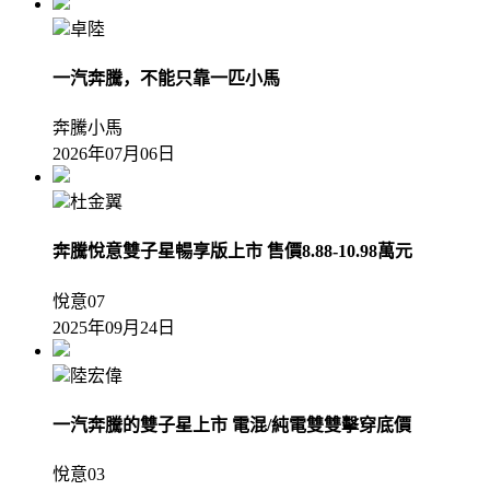
卓陸
一汽奔騰，不能只靠一匹小馬
奔騰小馬
2026年07月06日
杜金翼
奔騰悅意雙子星暢享版上市 售價8.88-10.98萬元
悅意07
2025年09月24日
陸宏偉
一汽奔騰的雙子星上市 電混/純電雙雙擊穿底價
悅意03