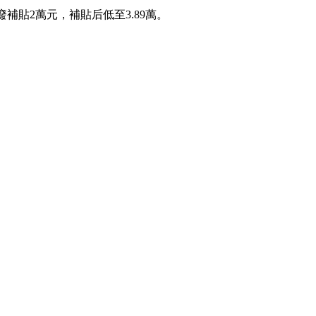
廢補貼2萬元，補貼后低至3.89萬。