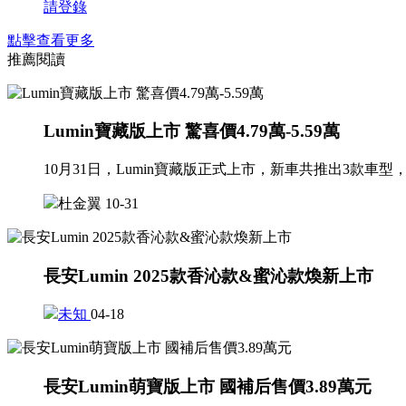
請登錄
點擊查看更多
推薦閱讀
Lumin寶藏版上市 驚喜價4.79萬-5.59萬
10月31日，Lumin寶藏版正式上市，新車共推出3款車型，官方
杜金翼
10-31
長安Lumin 2025款香沁款&蜜沁款煥新上市
未知
04-18
長安Lumin萌寶版上市 國補后售價3.89萬元