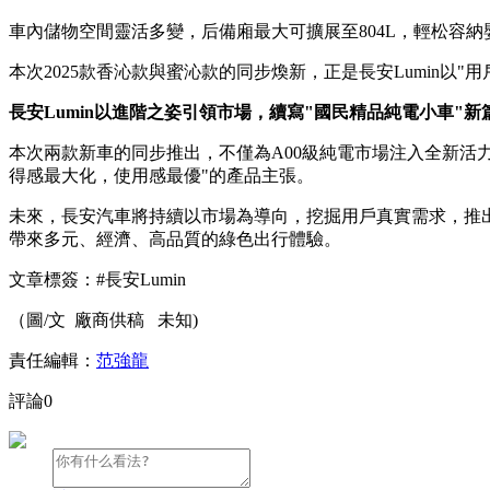
車內儲物空間靈活多變，后備廂最大可擴展至804L，輕松容
本次2025款香沁款與蜜沁款的同步煥新，正是長安Lumin
長安Lumin以進階之姿引領市場，續寫"國民精品純電小車"新
本次兩款新車的同步推出，不僅為A00級純電市場注入全新活
得感最大化，使用感最優"的產品主張。
未來，長安汽車將持續以市場為導向，挖掘用戶真實需求，推
帶來多元、經濟、高品質的綠色出行體驗。
文章標簽：
#長安Lumin
（圖/文 廠商供稿 未知)
責任編輯：
范強龍
評論
0