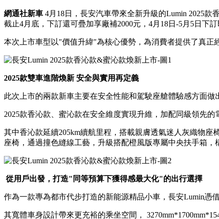
網通社新車
4月18日，
長安汽車
帶來全新升級的Lumin 2025
截止4月底，下訂還可疊加享廠補2000元，4月18日-5月5日下
本次上市
車型
以"價值升緯"為核心優勢，為消費者提供了真正
2025款雙車進階煥新 安全與實用再定義
此次上市的兩款新車主要在安全性能和駕駛座艙體驗感方面做
2025款香沁款、蜜沁款在安全維度實現升維，加配同級領先
其中香沁款延續205km續航里程，搭載親膚透氣迷人灰織物座
座椅，通過撞色縫線工藝，升級搭配橙風版專屬中央扶手箱，
從用戶出發，打造"同等預算下獲得感最大化"的出行選擇
作為一款專為都市代步打造的新能源精品小車，長安Lumin
其寬體車身設計帶來更充裕的乘坐空間， 3270mm*1700mm*