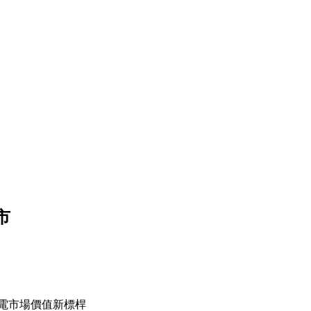
市
0純電市場價值新標桿