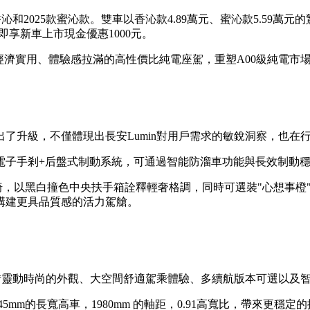
款香沁和2025款蜜沁款。雙車以香沁款4.8
9萬
元、蜜沁款5.59萬元
訂即享新車上市現金優惠1000元。
經濟實用、體驗感拉滿的高性價比純電座駕，重塑A00級純電市
出了升級，不僅體現出
長安Lumin
對用戶需求的敏銳洞察，也在行
的電子手剎+后盤式制動系統，可通過智能防溜車功能與長效制動
椅，以黑白撞色中央扶手箱詮釋輕奢格調，同時可選裝"心想事橙"
構建更具品質感的活力駕艙。
憑借靈動時尚的外觀、大空間舒適駕乘體驗、多續航版本可選以及
1545mm的長寬高車，1980mm 的軸距，0.91高寬比，帶來更