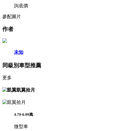
詢底價
參配
圖片
作者
未知
同級別車型推薦
更多
凱翼拾月
4.79-6.99萬
微型車