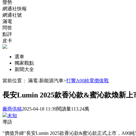
聲勢
網通社快報
網通社號
滿電
問答
點評
皮卡
選車
獨家觀點
新聞大全
當前位置：
滿電-新能源汽車
>
打響A00純電價值戰
長安Lumin 2025款香沁款&蜜沁款煥新上
廠商供稿
2025-04-18 11:39
閱讀量113.24萬
未知
導語
"價值升緯"長安Lumin 2025款香沁款&蜜沁款正式上市，A0