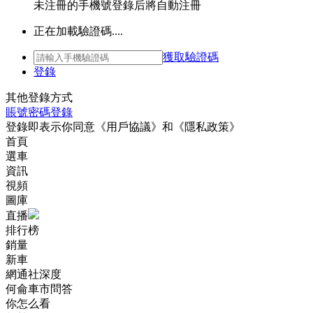
未注冊的手機號登錄后將自動注冊
正在加載驗證碼....
獲取驗證碼
登錄
其他登錄方式
賬號密碼登錄
登錄即表示你同意
《用戶協議》
和
《隱私政策》
首頁
選車
資訊
視頻
圖庫
直播
排行榜
銷量
新車
網通社深度
何侖車市問答
你怎么看