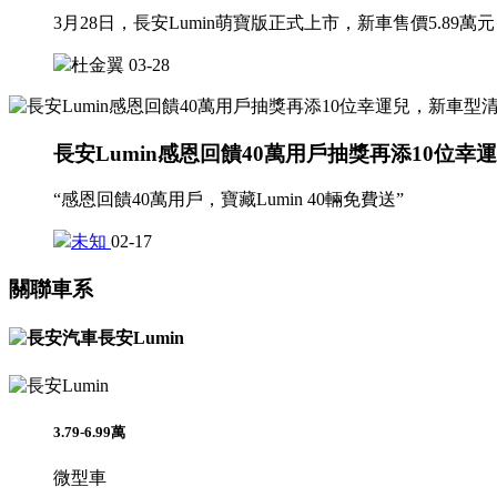
3月28日，長安Lumin萌寶版正式上市，新車售價5.89
杜金翼
03-28
長安Lumin感恩回饋40萬用戶抽獎再添10位
“感恩回饋40萬用戶，寶藏Lumin 40輛免費送”
未知
02-17
關聯車系
長安Lumin
3.79-6.99萬
微型車