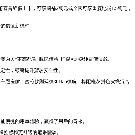
的驚喜嘗鮮價上市，可享國補2萬元或全國可享重慶地補1.
5萬
元，
場的價值新標桿。
業內以"更高配置+親民價格"打響A00級純電價值戰。
穩定性，顯著提升駕駛安全性。
主題座艙；蜜沁款則延續301km續航，標配橙灰拼色皮織混合
智能便捷的用車體驗，贏得了用戶的青睞。
穩定的操控感和更舒適的駕乘體驗。