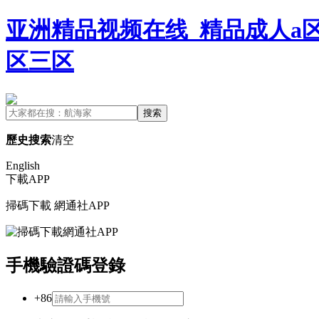
亚洲精品视频在线_精品成人a区
区三区
搜索
歷史搜索
清空
English
下載APP
掃碼下載
網通社APP
手機驗證碼登錄
+86